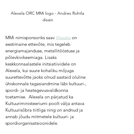
Alexela ORC MMi logo - Andres Rohtla 
disain
MMi nimisponsoriks saav 
Alexela
 on 
eestimaine ettevõte, mis tegeleb 
energiamajanduse, metallitööstuse ja 
põlevkivikeemiaga. Lisaks 
keskkonnaalastele initsiatiividele on 
Alexela, kui suure kohaliku mõjuga 
suurettevõtte jaoks olnud aastaid oluline 
ühiskonnale tagasiandmine läbi kultuuri-, 
spordi- ja heategevusvaldkonna 
toetamise.  Alexela on pärjatud ka 
Kultuuriministeeriumi poolt välja antava 
Kultuurisõbra tiitliga ning on andnud ja 
annab jõudu mitmetele kultuuri- ja 
spordiorganisatsioonidele.