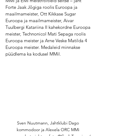
MMi ja EMi meistritiitleid seitse – jaht 
Forte Jaak Jõgiga roolis Euroopa ja 
maailmameister, Ott Kikkase Sugar 
Euroopa ja maailmameister, Aivar 
Tuulbergi Katariina II kahekordne Euroopa 
meister, Technonicol Mati Sepaga roolis 
Euroopa meister ja Arne Veske Matilda 4 
Euroopa meister. Medaleid minnakse 
püüdlema ka kodusel MMil.
Sven Nuutmann, Jahtklubi Dago 
kommodoor ja Alexela ORC MMi 