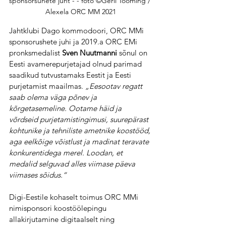
sponsorsuhete juht - - foto ©Gerli Tooming / 
Alexela ORC MM 2021
Jahtklubi Dago kommodoori, ORC MMi 
sponsorushete juhi ja 2019.a ORC EMi 
pronksmedalist 
Sven Nuutmanni 
sõnul on 
Eesti avamerepurjetajad olnud parimad 
saadikud tutvustamaks Eestit ja Eesti 
purjetamist maailmas. 
„Eesootav regatt 
saab olema väga põnev ja 
kõrgetasemeline. Ootame häid ja 
võrdseid purjetamistingimusi, suurepärast 
kohtunike ja tehniliste ametnike koostööd, 
aga eelkõige võistlust ja madinat teravate 
konkurentidega merel. Loodan, et 
medalid selguvad alles viimase päeva 
viimases sõidus.“
Digi-Eestile kohaselt toimus ORC MMi 
nimisponsori koostöölepingu 
allakirjutamine digitaalselt ning 