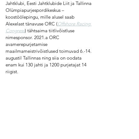
Jahtklubi, Eesti Jahtklubide Liit ja Tallinna 
Olümpiapurjespordikeskus – 
koostöölepingu, mille alusel saab 
Alexelast tänavuse ORC (
Offshore Racing 
Congress
) tähtsaima tiitlivõistluse 
nimesponsor. 2021.a ORC 
avamerepurjetamise 
maailmameistrivõistlused toimuvad 6.-14. 
augustil Tallinnas ning siia on oodata 
enam kui 130 jahti ja 1200 purjetajat 14 
riigist.