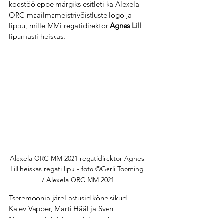
koostööleppe märgiks esitleti ka Alexela 
ORC maailmameistrivõistluste logo ja 
lippu, mille MMi regatidirektor 
Agnes Lill
lipumasti heiskas. 
Alexela ORC MM 2021 regatidirektor Agnes 
Lill heiskas regati lipu - foto ©Gerli Tooming 
/ Alexela ORC MM 2021
Tseremoonia järel astusid kõneisikud 
Kalev Vapper, Marti Hääl ja Sven 