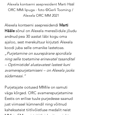
Alexela kontserni asepresident Marti Hääl 
ORC MMi lipuga - foto ©Gerli Tooming / 
Alexela ORC MM 2021
Alexela kontserni asepresidendi 
Marti 
Hääle
 sõnul on Alexela meresõidule jõudu 
andnud pea 30 aastat läbi kogu oma 
ajaloo, sest merekultuur kirjutati Alexela 
koodi juba selle omanike lastetoas. 
„Purjetamine on suurepärane spordiala 
ning selle toetamine erinevatel tasanditel 
– Optimistidel alustavatest lastest kuni 
avamerepurjetamiseni – on Alexela jaoks 
südameasi.“
Purjetajate ootused MMile on samuti 
väga kõrged. ORC avamerepurjetamine 
Eestis on erilise tuule purjedesse saanud 
just viimasel kümnendil ning võitnud 
kaheksateist tiitlivõistluse medalit neist 