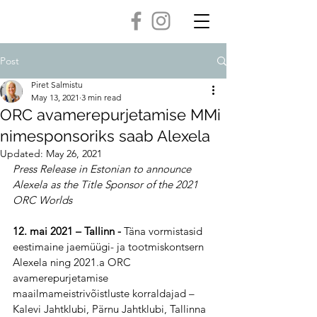
Post
Piret Salmistu
May 13, 2021
3 min read
ORC avamerepurjetamise MMi
nimesponsoriks saab Alexela
Updated:
May 26, 2021
Press Release in Estonian to announce 
Alexela as the Title Sponsor of the 2021 
ORC Worlds
12. mai 2021 – Tallinn - 
Täna vormistasid 
eestimaine jaemüügi- ja tootmiskontsern 
Alexela ning 2021.a ORC 
avamerepurjetamise 
maailmameistrivõistluste korraldajad – 
Kalevi Jahtklubi, Pärnu Jahtklubi, Tallinna 