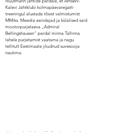
Nuutmann jahtide pardale, et Amserv-
Kalevi Jahtklubi kolmapäevaregatt-
treeningul alustada tõsist valmistumist 
MMiks. Meedia esindajad ja külalised said 
mootorpurjelaeva „Admiral 
Bellingshausen“ pardal minna Tallinna 
lahele purjetamist vaatama ja nagu 
tellitult Eestimaale jõudnud suvesooja 
nautima.  